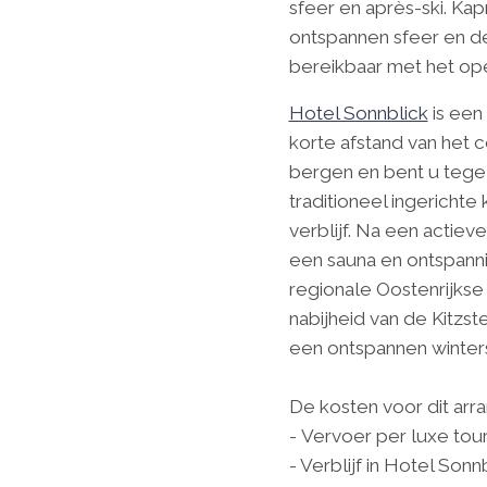
sfeer en après-ski. Ka
ontspannen sfeer en de
bereikbaar met het op
Hotel Sonnblick
is een
korte afstand van het 
bergen en bent u tegeli
traditioneel ingericht
verblijf. Na een actie
een sauna en ontspann
regionale Oostenrijkse
nabijheid van de Kitzst
een ontspannen winters
De kosten voor dit arra
-
Vervoer per luxe tour
- Verblijf in Hotel So