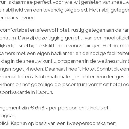
prun is daarmee perfect voor wie wil genieten van sneeu
 nabijheid van een levendig skigebied. Het nabij gelegen
enbaar vervoer.
 comfortabel en sfeervol hotel, rustig gelegen aan de ra
centrum. Dankzij deze ligging geniet u van een mooi uitz
jkertijd snel bij de skiliften en voorzieningen. Het hotel 
e kamers met een eigen badkamer en de nodige facilitei
ve dag in de sneeuw kunt u ontspannen in de wellnessrui
ingsmogelijkheden. Daarnaast heeft Hotel Sonnblick een
 specialiteiten als internationale gerechten worden ges
einhorn en het gezellige dorpscentrum vormt dit hotel een
portvakantie in Kaprun.
ngement zijn € 698,= per persoon en is inclusief:
ingcar;
nnblick Kaprun op basis van een tweepersoonskamer;