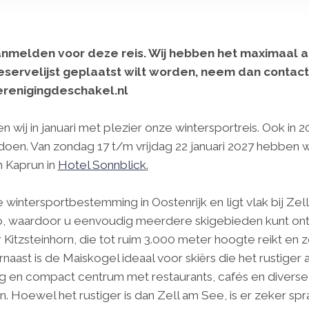
aanmelden voor deze reis. Wij hebben het maximaal
reservelijst geplaatst wilt worden, neem dan contac
erenigingdeschakel.nl
n wij in januari met plezier onze wintersportreis. Ook in 20
oen. Van zondag 17 t/m vrijdag 22 januari 2027 hebben 
n Kaprun in
Hotel Sonnblick
.
e wintersportbestemming in Oostenrijk en ligt vlak bij Ze
o, waardoor u eenvoudig meerdere skigebieden kunt ont
Kitzsteinhorn, die tot ruim 3.000 meter hoogte reikt en 
ast is de Maiskogel ideaal voor skiërs die het rustiger 
g en compact centrum met restaurants, cafés en diverse
n. Hoewel het rustiger is dan Zell am See, is er zeker sp