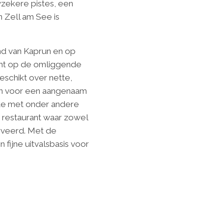
wzekere pistes, een
 Zell am See is
nd van Kaprun en op
icht op de omliggende
beschikt over nette,
ten voor een aangenaam
mte met onder andere
 restaurant waar zowel
erveerd. Met de
 fijne uitvalsbasis voor