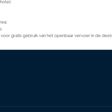
 hotel;
rea;
s;
 voor gratis gebruik van het openbaar vervoer in de deel