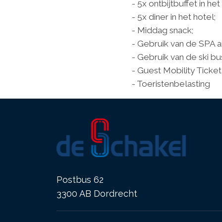
- 5x ontbijtbuffet in het
- 5x diner in het hotel;
- Middag snack;
- Gebruik van de SPA a
- Gebruik van de ski bu
- Guest Mobility Ticket
- Toeristenbelasting
Postbus 62
3300 AB Dordrecht