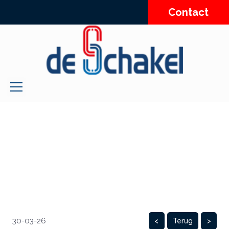
Contact
30-03-26
<
Terug
>