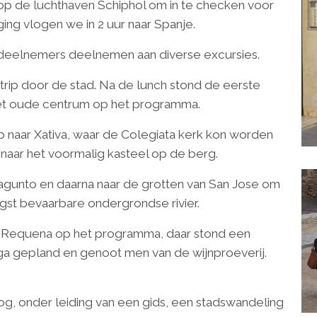
op de luchthaven Schiphol om in te checken voor
ging vlogen we in 2 uur naar Spanje.
deelnemers deelnemen aan diverse excursies.
p door de stad. Na de lunch stond de eerste
 het oude centrum op het programma.
 naar Xativa, waar de Colegiata kerk kon worden
 naar het voormalig kasteel op de berg.
gunto en daarna naar de grotten van San Jose om
gst bevaarbare ondergrondse rivier.
n Requena op het programma, daar stond een
ga gepland en genoot men van de wijnproeverij.
nog, onder leiding van een gids, een stadswandeling