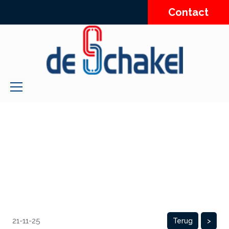
Contact
21-11-25
Terug
>